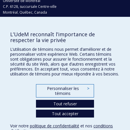
Université de Montréal
C.P. 6128, succursale Centre-ville
Montréal, Québec, Canada
H3C 3J7
Courriel:
recherche@umontreal.ca
L’UdeM reconnaît l’importance de
Qui fait quoi?
respecter la vie privée
Nous trouver
L’utilisation de témoins nous permet d’améliorer et de
personnaliser votre expérience Web. Certains témoins
Plan du site
sont obligatoires pour assurer le fonctionnement et la
sécurité du site Web, alors que d’autres enregistrent vos
Accessibilité
préférences. En acceptant tout, vous consentez à notre
utilisation de témoins pour mieux répondre à vos besoins.
Personnaliser les
>
témoins
Tout refuser
Tout accepter
Confidentialité
Voir notre
politique de confidentialité
et nos
conditions
Conditions d’utilisation