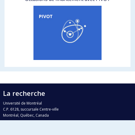
La recherche
Université de Montréal
C.P. 6128, succursale Centre-ville
Montréal, Québec, Canada
H3C 3J7
Courriel:
recherche@umontreal.ca