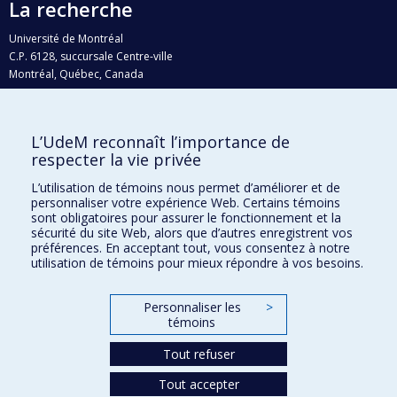
La recherche
Université de Montréal
C.P. 6128, succursale Centre-ville
Montréal, Québec, Canada
H3C 3J7
Courriel:
recherche@umontreal.ca
L’UdeM reconnaît l’importance de
Qui fait quoi?
respecter la vie privée
Nous trouver
L’utilisation de témoins nous permet d’améliorer et de
personnaliser votre expérience Web. Certains témoins
Plan du site
sont obligatoires pour assurer le fonctionnement et la
sécurité du site Web, alors que d’autres enregistrent vos
Accessibilité
préférences. En acceptant tout, vous consentez à notre
utilisation de témoins pour mieux répondre à vos besoins.
Personnaliser les
>
témoins
Tout refuser
Tout accepter