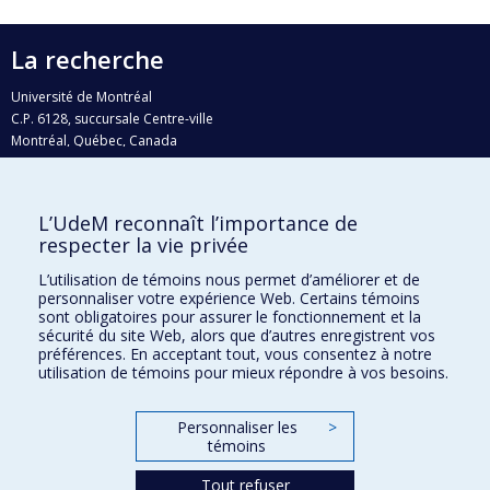
La recherche
Université de Montréal
C.P. 6128, succursale Centre-ville
Montréal, Québec, Canada
H3C 3J7
Courriel:
recherche@umontreal.ca
L’UdeM reconnaît l’importance de
Qui fait quoi?
respecter la vie privée
Nous trouver
L’utilisation de témoins nous permet d’améliorer et de
personnaliser votre expérience Web. Certains témoins
Plan du site
sont obligatoires pour assurer le fonctionnement et la
sécurité du site Web, alors que d’autres enregistrent vos
Accessibilité
préférences. En acceptant tout, vous consentez à notre
utilisation de témoins pour mieux répondre à vos besoins.
Personnaliser les
>
témoins
Tout refuser