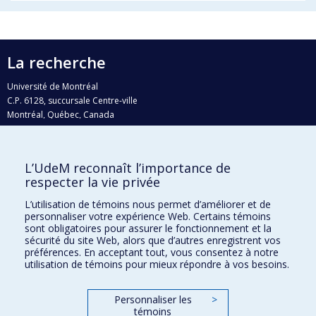
La recherche
Université de Montréal
C.P. 6128, succursale Centre-ville
Montréal, Québec, Canada
H3C 3J7
Courriel:
recherche@umontreal.ca
L’UdeM reconnaît l’importance de
Qui fait quoi?
respecter la vie privée
Nous trouver
L’utilisation de témoins nous permet d’améliorer et de
personnaliser votre expérience Web. Certains témoins
Plan du site
sont obligatoires pour assurer le fonctionnement et la
sécurité du site Web, alors que d’autres enregistrent vos
Accessibilité
préférences. En acceptant tout, vous consentez à notre
utilisation de témoins pour mieux répondre à vos besoins.
Personnaliser les
>
témoins