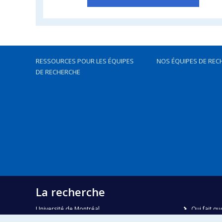
RESSOURCES POUR LES ÉQUIPES
NOS ÉQUIPES DE REC
DE RECHERCHE
La recherche
Université de Montréal
Qui fait qu
C.P. 6128, succursale Centre-ville