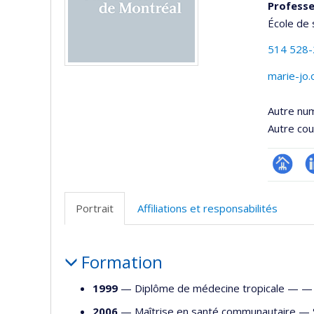
Professe
École de 
514 528
marie-jo
Autre nu
Autre cour
Page
L
professi
Portrait
Affiliations et responsabilités
(faculté
Portrait
Formation
1999
— Diplôme de médecine tropicale — 
2006
— Maîtrise en santé communautaire —