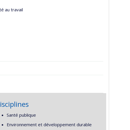
é au travail
isciplines
Santé publique
Environnement et développement durable