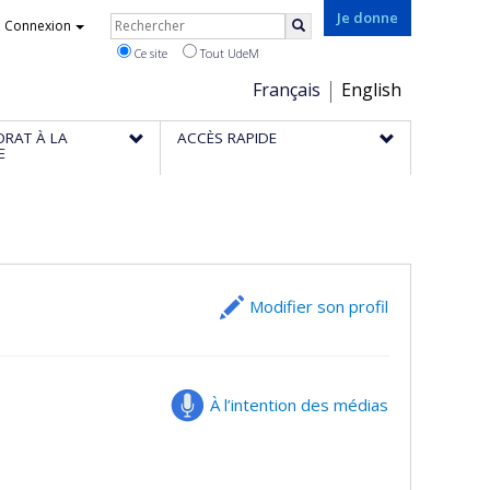
Rechercher
Je donne
Connexion
Rechercher
Ce site
Tout UdeM
Choix
Français
English
de
ORAT À LA
ACCÈS RAPIDE
la
E
langue
Modifier son profil
À l’intention des médias