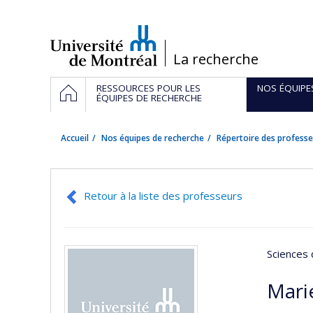
Passer
au
contenu
/
La recherche
Navigation
ACCUEIL
RESSOURCES POUR LES
NOS ÉQUIPE
principale
ÉQUIPES DE RECHERCHE
Accueil
Nos équipes de recherche
Répertoire des professe
Retour à la liste des professeurs
Sciences 
Mari