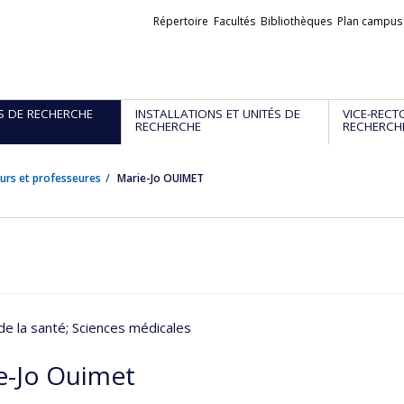
Liens
Répertoire
Facultés
Bibliothèques
Plan campus
externes
S DE RECHERCHE
INSTALLATIONS ET UNITÉS DE
VICE-RECT
RECHERCHE
RECHERCH
urs et professeures
Marie-Jo OUIMET
de la santé
; Sciences médicales
e-Jo Ouimet