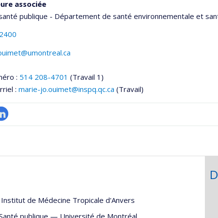
ure associée
santé publique - Département de santé environnementale et sant
-2400
.ouimet@umontreal.ca
méro :
514 208-4701
(Travail 1)
riel :
marie-jo.ouimet@inspq.qc.ca
(Travail)
inkedIn
onnelle
,département,école)
D
—
Institut de Médecine Tropicale d'Anvers
Santé publique
—
Université de Montréal