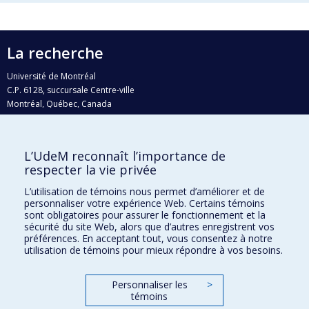
La recherche
Université de Montréal
C.P. 6128, succursale Centre-ville
Montréal, Québec, Canada
H3C 3J7
Courriel:
recherche@umontreal.ca
L’UdeM reconnaît l’importance de
Qui fait quoi?
respecter la vie privée
Nous trouver
L’utilisation de témoins nous permet d’améliorer et de
personnaliser votre expérience Web. Certains témoins
Plan du site
sont obligatoires pour assurer le fonctionnement et la
sécurité du site Web, alors que d’autres enregistrent vos
Accessibilité
préférences. En acceptant tout, vous consentez à notre
utilisation de témoins pour mieux répondre à vos besoins.
Personnaliser les
>
témoins