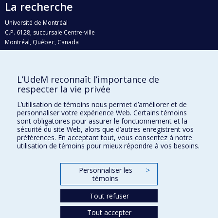
La recherche
Université de Montréal
C.P. 6128, succursale Centre-ville
Montréal, Québec, Canada
H3C 3J7
Courriel:
recherche@umontreal.ca
L’UdeM reconnaît l’importance de
Qui fait quoi?
respecter la vie privée
Nous trouver
L’utilisation de témoins nous permet d’améliorer et de
personnaliser votre expérience Web. Certains témoins
Plan du site
sont obligatoires pour assurer le fonctionnement et la
sécurité du site Web, alors que d’autres enregistrent vos
Accessibilité
préférences. En acceptant tout, vous consentez à notre
utilisation de témoins pour mieux répondre à vos besoins.
Personnaliser les
>
témoins
Tout refuser
Tout accepter