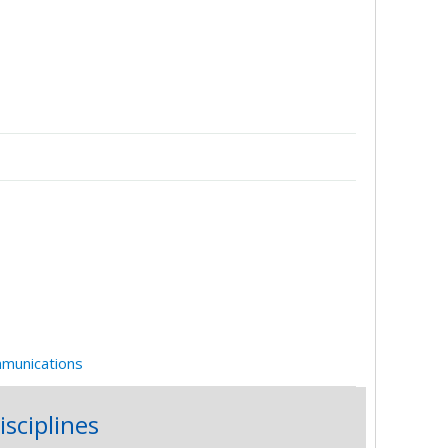
mmunications
isciplines