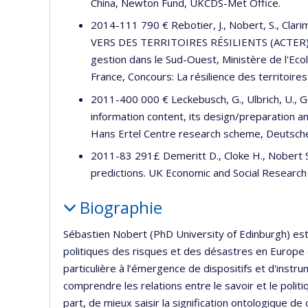
China, Newton Fund, UKCDS-Met Office.
2014-111 790 € Rebotier, J., Nobert, S., C
VERS DES TERRITOIRES RÉSILIENTS (ACTER). En
gestion dans le Sud-Ouest, Ministère de l'Ec
France, Concours: La résilience des territoires
2011-400 000 € Leckebusch, G., Ulbrich, U., G
information content, its design/preparation an
Hans Ertel Centre research scheme, Deutsch
2011-83 291£ Demeritt D., Cloke H., Nobert 
predictions. UK Economic and Social Research 
Biographie
Sébastien Nobert (PhD University of Edinburgh) est
politiques des risques et des désastres en Europe 
particulière à l’émergence de dispositifs et d'inst
comprendre les relations entre le savoir et le politi
part, de mieux saisir la signification ontologique de