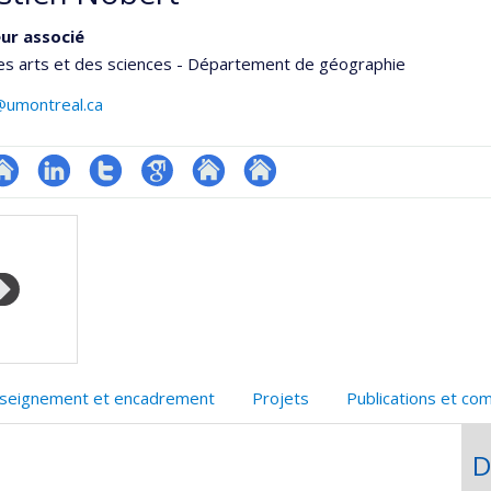
ur associé
es arts et des sciences - Département de géographie
@umontreal.ca
te
LinkedIn
Compte
Google
Autre
Autre
onnelle
eb
Twitter
Scholar
site
site
,département,école)
e
web
web
unité
e
echerche
seignement et encadrement
Projets
Publications et co
D