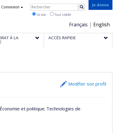
Rechercher
Je donne
Connexion
Rechercher
Ce site
Tout UdeM
Choix
Français
English
de
ORAT À LA
ACCÈS RAPIDE
la
E
langue
Modifier son profil
 Économie et politique
; Technologies de