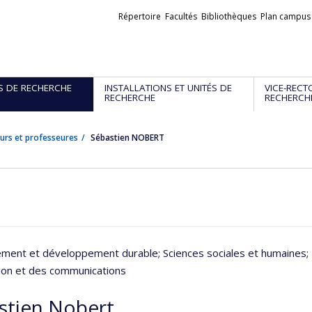
Liens
Répertoire
Facultés
Bibliothèques
Plan campus
externes
S DE RECHERCHE
INSTALLATIONS ET UNITÉS DE
VICE-RECT
RECHERCHE
RECHERCH
urs et professeures
Sébastien NOBERT
ement et développement durable
; Sciences sociales et humaines
;
tion et des communications
stien Nobert