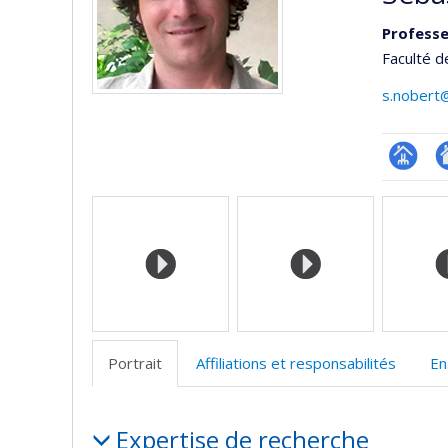
Professe
Faculté d
s.nobert
Page
Si
Médias
professi
w
(faculté
d
l’
d
r
Portrait
Affiliations et responsabilités
En
Portrait
Expertise de recherche