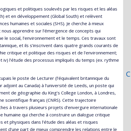
giques et politiques soulevés par les risques et les aléas
h) et en développement (Global South) et relèvent
iences humaines et sociales (SHS). Je cherche à mieux
t nous apprendre sur l’émergence de concepts qui
e le social, l’environnement et le temps. Ces travaux sont
tannique, et ils s’inscrivent dans quatre grands courants de
ie critique et politique des risques et de l'environnement;
ue et iv) l’étude des processus impliqués du temps (ex. rythme
C
cupais le poste de Lecturer (l’équivalent britannique du
 adjoint au Canada) à l'université de Leeds, un poste qui
ment de géographie du King’s College London, à Londres,
he scientifique français (CNRS). Cette trajectoire
s à travers plusieurs projets d’envergure internationale
e humaine qui cherche à construire un dialogue critique
s et physiques dans l’étude des aléas et risques
tent d'une part de mieux comprendre les relations entre le