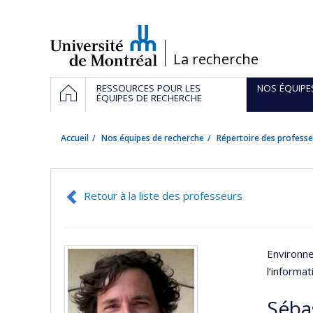
Passer
au
contenu
/
La recherche
Navigation
ACCUEIL
RESSOURCES POUR LES
NOS ÉQUIPE
principale
ÉQUIPES DE RECHERCHE
Accueil
Nos équipes de recherche
Répertoire des professe
Retour à la liste des professeurs
Environn
l’informa
Séba