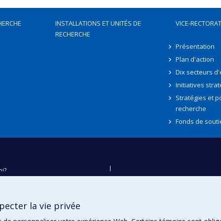
HERCHE
INSTALLATIONS ET UNITÉS DE
VICE-RECTORAT
RECHERCHE
Présentation
Plan d'action
Dix secteurs d
Initiatives stra
Stratégies et po
recherche
Fonds de souti
oi?
ver
e
ecter la vie privée
té