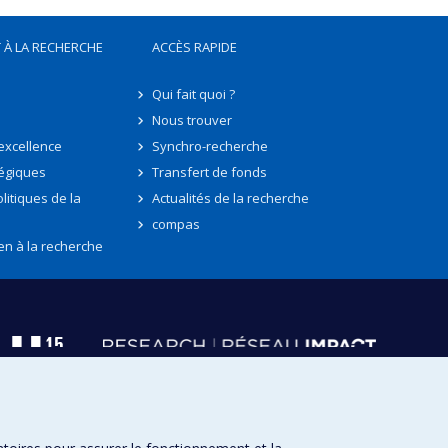
 À LA RECHERCHE
ACCÈS RAPIDE
Qui fait quoi ?
Nous trouver
'excellence
Synchro-recherche
tégiques
Transfert de fonds
litiques de la
Actualités de la recherche
compas
en à la recherche