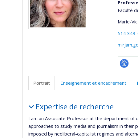
Profess
Faculté d
Marie-Vic
514 343
mirjam.g
Page
professi
Portrait
Enseignement et encadrement
(faculté
Portrait
Expertise de recherche
I am an Associate Professor at the department of co
approaches to study media and journalism in their po
imposed by neoliberal-capitalist regimes and alter