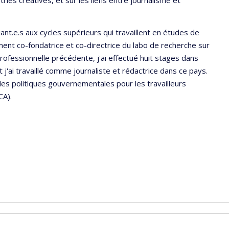
ies créatives, et sur les liens entre journalisme et
nt.e.s aux cycles supérieurs qui travaillent en études de
ent co-fondatrice et co-directrice du labo de recherche sur
professionnelle précédente, j'ai effectué huit stages dans
j'ai travaillé comme journaliste et rédactrice dans ce pays.
 les politiques gouvernementales pour les travailleurs
CA).