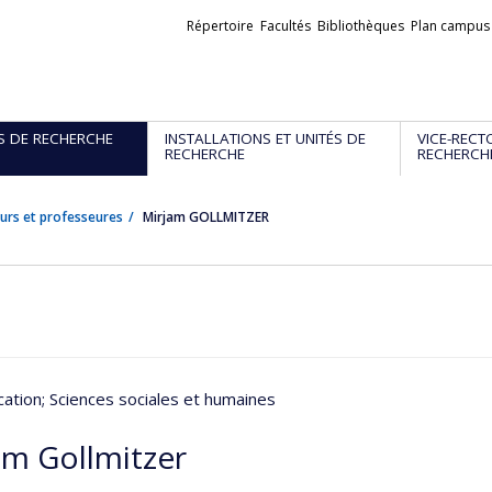
Liens
Répertoire
Facultés
Bibliothèques
Plan campus
externes
S DE RECHERCHE
INSTALLATIONS ET UNITÉS DE
VICE-RECT
RECHERCHE
RECHERCH
urs et professeures
Mirjam GOLLMITZER
ation
; Sciences sociales et humaines
am Gollmitzer