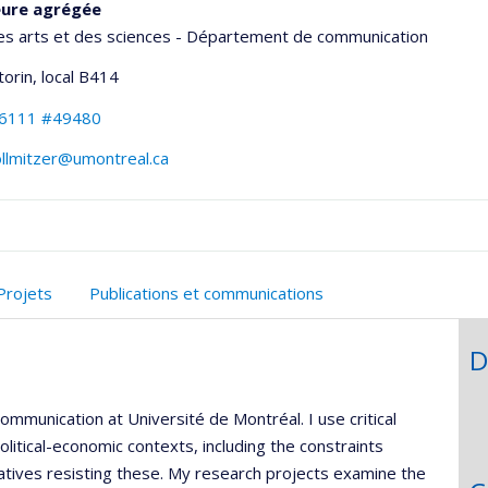
eure agrégée
es arts et des sciences - Département de communication
torin
, local B414
-6111 #49480
ollmitzer@umontreal.ca
onnelle
Projets
Publications et communications
,département,école)
D
mmunication at Université de Montréal. I use critical
litical-economic contexts, including the constraints
natives resisting these. My research projects examine the