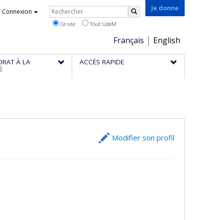
Rechercher
Je donne
Connexion
Rechercher
Ce site
Tout UdeM
Choix
Français
English
de
ORAT À LA
ACCÈS RAPIDE
la
E
langue
Modifier son profil