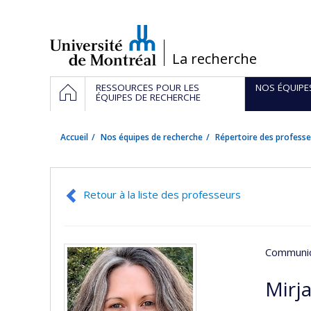
Passer
au
contenu
/
La recherche
Navigation
ACCUEIL
RESSOURCES POUR LES
NOS ÉQUIPE
principale
ÉQUIPES DE RECHERCHE
Accueil
Nos équipes de recherche
Répertoire des professe
Retour à la liste des professeurs
Communic
Mirj