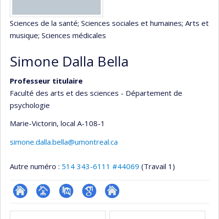
Sciences de la santé
; Sciences sociales et humaines
; Arts et
musique
; Sciences médicales
Simone Dalla Bella
Professeur titulaire
Faculté des arts et des sciences - Département de
psychologie
Marie-Victorin
, local A-108-1
simone.dalla.bella@umontreal.ca
Autre numéro :
514 343-6111 #44069
(Travail 1)
ResearchGate
Page
PubMed
Google
Autre
Médias
professionnelle
Scholar
site