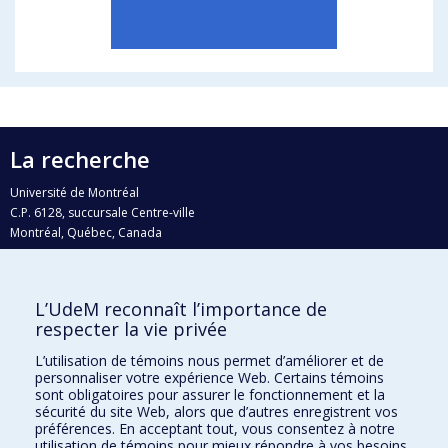
La recherche
Université de Montréal
C.P. 6128, succursale Centre-ville
Montréal, Québec, Canada
H3C 3J7
Courriel:
recherche@umontreal.ca
L’UdeM reconnaît l’importance de
Qui fait quoi?
respecter la vie privée
Nous trouver
L’utilisation de témoins nous permet d’améliorer et de
personnaliser votre expérience Web. Certains témoins
Plan du site
sont obligatoires pour assurer le fonctionnement et la
sécurité du site Web, alors que d’autres enregistrent vos
Accessibilité
préférences. En acceptant tout, vous consentez à notre
utilisation de témoins pour mieux répondre à vos besoins.