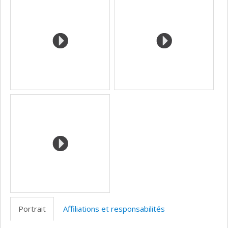
(faculté,département,école)
web
Portrait
Affiliations et responsabilités