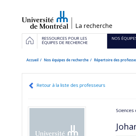
Passer
au
contenu
/
La recherche
Navigation
ACCUEIL
RESSOURCES POUR LES
NOS ÉQUIPE
principale
ÉQUIPES DE RECHERCHE
Accueil
Nos équipes de recherche
Répertoire des professe
Retour à la liste des professeurs
Sciences 
Johan