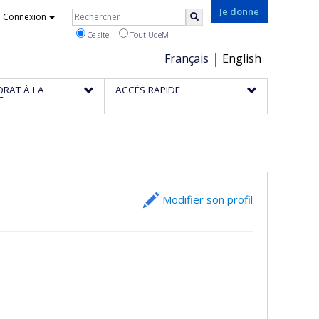
Rechercher
Je donne
Connexion
Rechercher
Ce site
Tout UdeM
Choix
Français
English
de
ORAT À LA
ACCÈS RAPIDE
la
E
langue
Modifier son profil