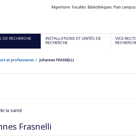
Liens
Répertoire
Facultés
Bibliothèques
Plan campus
externes
S DE RECHERCHE
INSTALLATIONS ET UNITÉS DE
VICE-RECT
RECHERCHE
RECHERCH
urs et professeures
Johannes FRASNELLI
de la santé
nes Frasnelli