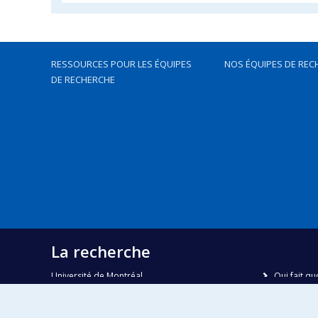
RESSOURCES POUR LES ÉQUIPES
NOS ÉQUIPES DE REC
DE RECHERCHE
La recherche
Université de Montréal
Qui fait qu
C.P. 6128, succursale Centre-ville
Nous trou
Montréal, Québec, Canada