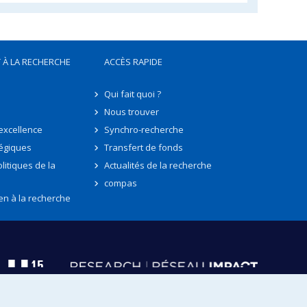
 À LA RECHERCHE
ACCÈS RAPIDE
Qui fait quoi ?
Nous trouver
'excellence
Synchro-recherche
tégiques
Transfert de fonds
litiques de la
Actualités de la recherche
compas
en à la recherche