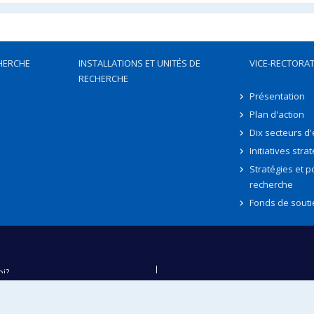
HERCHE
INSTALLATIONS ET UNITÉS DE
VICE-RECTORAT
RECHERCHE
Présentation
Plan d'action
Dix secteurs d
Initiatives stra
Stratégies et po
recherche
Fonds de souti
oi?
ver