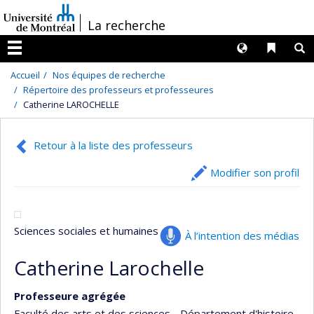
Passer
/
La recherche
au
contenu
Langues
Liens 
R
Menu
Accueil
Nos équipes de recherche
Répertoire des professeurs et professeures
Catherine LAROCHELLE
Retour à la liste des professeurs
Modifier son profil
Sciences sociales et humaines
À l’intention des médias
Catherine Larochelle
Professeure agrégée
Faculté des arts et des sciences - Département d'histoire