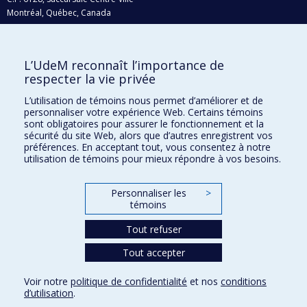
Montréal, Québec, Canada
H3C 3J7
Courriel:
recherche@umontreal.ca
L’UdeM reconnaît l’importance de
Qui fait quoi?
respecter la vie privée
Nous trouver
L’utilisation de témoins nous permet d’améliorer et de
personnaliser votre expérience Web. Certains témoins
Plan du site
sont obligatoires pour assurer le fonctionnement et la
sécurité du site Web, alors que d’autres enregistrent vos
Accessibilité
préférences. En acceptant tout, vous consentez à notre
utilisation de témoins pour mieux répondre à vos besoins.
Personnaliser les
>
témoins
Tout refuser
Tout accepter
Confidentialité
Voir notre
politique de confidentialité
et nos
conditions
Conditions d’utilisation
d’utilisation
.
Paramètres des témoins