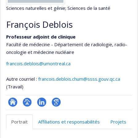
Sciences naturelles et génie
; Sciences de la santé
François Deblois
Professeur adjoint de clinique
Faculté de médecine - Département de radiologie, radio-
oncologie et médecine nucléaire
francois.deblois@umontreal.ca
Autre courriel :
francois.deblois.chum@ssss.gouv.qc.ca
(Travail)
ResearchGate
Page
LinkedIn
Google
professionnelle
Scholar
Portrait
Affiliations et responsabilités
Projets
(faculté,département,école)