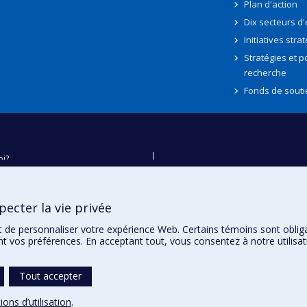
Plan d'action
Dix secteurs d
Initiatives stra
Stratégies et po
recherche
Fonds de souti
oi?
ver
e
ecter la vie privée
té
t de personnaliser votre expérience Web. Certains témoins sont oblig
ent vos préférences. En acceptant tout, vous consentez à notre utili
Tout accepter
ions d’utilisation
.
témoins