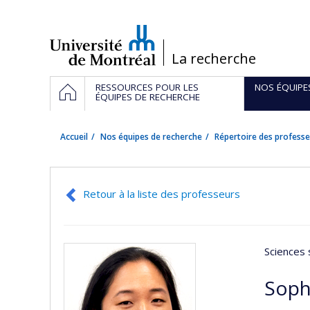
Passer
au
contenu
/
La recherche
Navigation
ACCUEIL
RESSOURCES POUR LES
NOS ÉQUIPE
principale
ÉQUIPES DE RECHERCHE
Accueil
Nos équipes de recherche
Répertoire des professe
Retour à la liste des professeurs
Sciences 
Soph