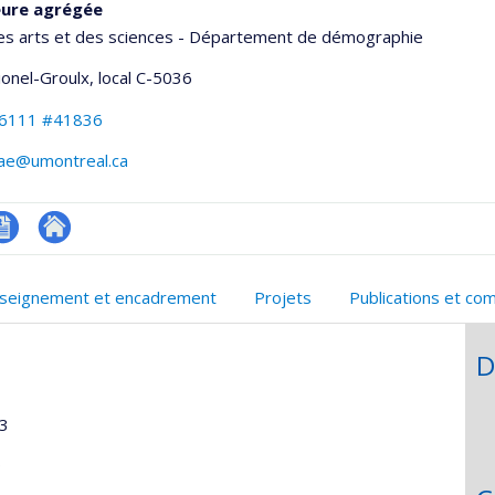
eure agrégée
des arts et des sciences - Département de démographie
Lionel-Groulx
, local C-5036
-6111 #41836
hae@umontreal.ca
V
Autre
onnelle
n
site
seignement et encadrement
Projets
Publications et co
,département,école)
nglais
web
D
13
9