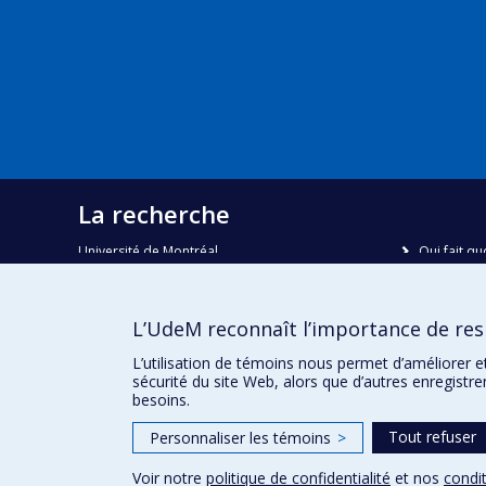
La recherche
Université de Montréal
Qui fait qu
C.P. 6128, succursale Centre-ville
Nous trou
Montréal, Québec, Canada
H3C 3J7
Plan du sit
L’UdeM reconnaît l’importance de resp
Accessibili
Courriel:
recherche@umontreal.ca
L’utilisation de témoins nous permet d’améliorer e
sécurité du site Web, alors que d’autres enregistr
besoins.
Tout refuser
Personnaliser les témoins
>
Voir notre
politique de confidentialité
et nos
condit
Confidentialité
Conditions d’utilisation
Paramètres des 