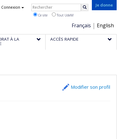
Rechercher
Je donne
Connexion
Rechercher
Ce site
Tout UdeM
Choix
Français
English
de
ORAT À LA
ACCÈS RAPIDE
la
E
langue
Modifier son profil