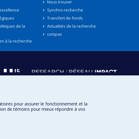
Nous trouver
'excellence
Synchro-recherche
tégiques
Transfert de fonds
litiques de la
Actualités de la recherche
compas
en à la recherche
atoires pour assurer le fonctionnement et la
sation de témoins pour mieux répondre à vos