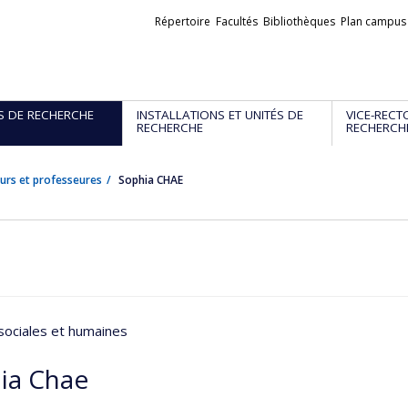
Liens
Répertoire
Facultés
Bibliothèques
Plan campus
externes
S DE RECHERCHE
INSTALLATIONS ET UNITÉS DE
VICE-RECT
RECHERCHE
RECHERCH
urs et professeures
Sophia CHAE
sociales et humaines
ia Chae