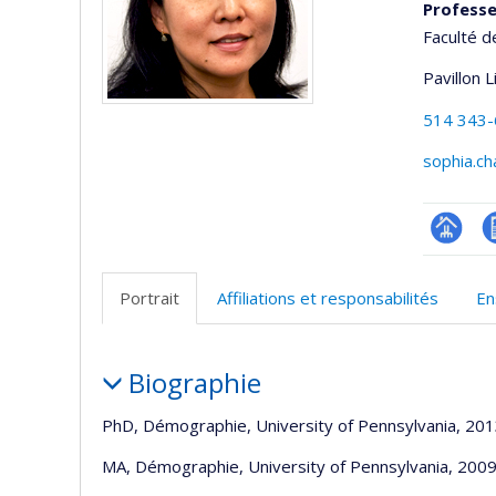
Profess
Faculté 
Pavillon 
514 343
sophia.c
Page
C
professi
e
Portrait
Affiliations et responsabilités
En
(faculté
a
Portrait
Biographie
PhD, Démographie, University of Pennsylvania, 20
MA, Démographie, University of Pennsylvania, 200