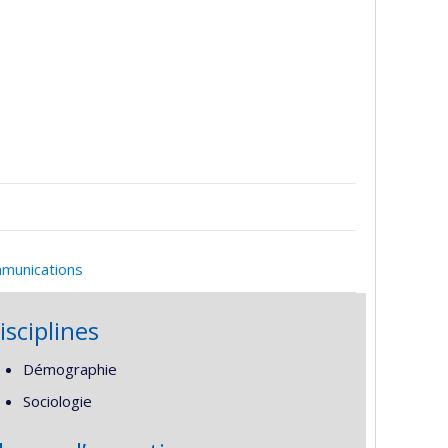
mmunications
isciplines
Démographie
Sociologie