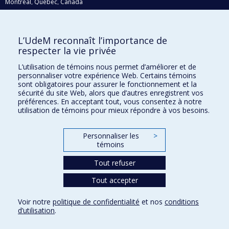
Montréal, Québec, Canada
H3C 3J7
Courriel:
recherche@umontreal.ca
L’UdeM reconnaît l’importance de
respecter la vie privée
Qui fait quoi?
Nous trouver
L’utilisation de témoins nous permet d’améliorer et de
personnaliser votre expérience Web. Certains témoins
Plan du site
sont obligatoires pour assurer le fonctionnement et la
sécurité du site Web, alors que d’autres enregistrent vos
Accessibilité
préférences. En acceptant tout, vous consentez à notre
utilisation de témoins pour mieux répondre à vos besoins.
Personnaliser les
>
témoins
Tout refuser
Tout accepter
Confidentialité
Voir notre
politique de confidentialité
et nos
conditions
Conditions d’utilisation
d’utilisation
.
Paramètres des témoins
Université de