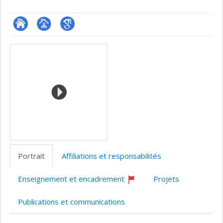
ResearchGate
Page
Google
Médias
professionnelle
Scholar
(faculté,département,école)
Portrait
Affiliations et responsabilités
Enseignement et encadrement
Projets
Ce
professeur
Publications et communications
recrute