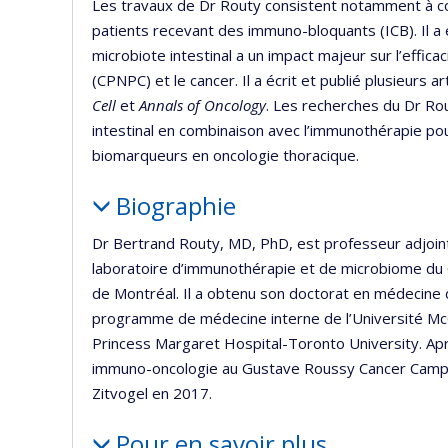
Les travaux de Dr Routy consistent notamment à co
patients recevant des immuno-bloquants (ICB). Il a 
microbiote intestinal a un impact majeur sur l’effic
(CPNPC) et le cancer. Il a écrit et publié plusieurs
Cell
et
Annals of Oncology
. Les recherches du Dr Ro
intestinal en combinaison avec l’immunothérapie p
biomarqueurs en oncologie thoracique.
Biographie
Dr Bertrand Routy, MD, PhD, est professeur adjoint
laboratoire d’immunothérapie et de microbiome du C
de Montréal. Il a obtenu son doctorat en médecine 
programme de médecine interne de l’Université McGi
Princess Margaret Hospital-Toronto University. Apr
immuno-oncologie au Gustave Roussy Cancer Campus
Zitvogel en 2017.
Pour en savoir plus…