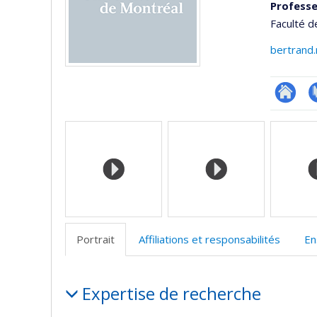
Professe
Faculté 
bertrand
Site
P
Médias
web
de
l’unité
de
recherc
Portrait
Affiliations et responsabilités
En
Portrait
Expertise de recherche