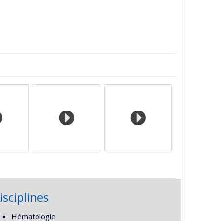
isciplines
Hématologie