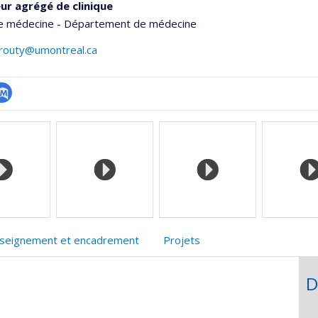
ur agrégé de clinique
de médecine - Département de médecine
.routy@umontreal.ca
ubMed
he
seignement et encadrement
Projets
D