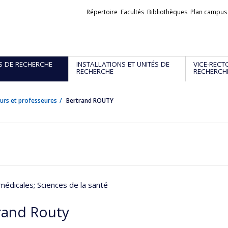
Liens
Répertoire
Facultés
Bibliothèques
Plan campus
externes
S DE RECHERCHE
INSTALLATIONS ET UNITÉS DE
VICE-RECT
RECHERCHE
RECHERCH
urs et professeures
Bertrand ROUTY
médicales
; Sciences de la santé
rand Routy