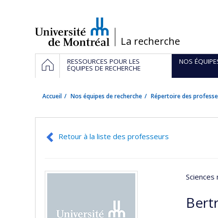
Passer
au
contenu
/
La recherche
Navigation
ACCUEIL
RESSOURCES POUR LES
NOS ÉQUIPE
principale
ÉQUIPES DE RECHERCHE
Accueil
Nos équipes de recherche
Répertoire des professe
Retour à la liste des professeurs
Sciences 
Bert