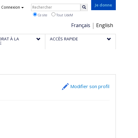
Rechercher
Je donne
Connexion
Rechercher
Ce site
Tout UdeM
Choix
Français
English
de
ORAT À LA
ACCÈS RAPIDE
la
E
langue
Modifier son profil