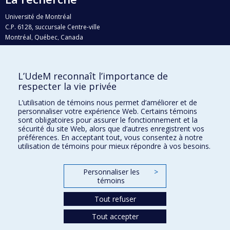
Université de Montréal
C.P. 6128, succursale Centre-ville
Montréal, Québec, Canada
H3C 3J7
Courriel:
recherche@umontreal.ca
L’UdeM reconnaît l’importance de
Qui fait quoi?
respecter la vie privée
Nous trouver
L’utilisation de témoins nous permet d’améliorer et de
personnaliser votre expérience Web. Certains témoins
Plan du site
sont obligatoires pour assurer le fonctionnement et la
sécurité du site Web, alors que d’autres enregistrent vos
Accessibilité
préférences. En acceptant tout, vous consentez à notre
utilisation de témoins pour mieux répondre à vos besoins.
Personnaliser les
>
témoins
Tout refuser
Tout accepter