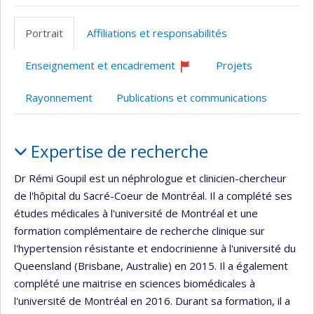
ResearchGate
Site
Google
web
Scholar
Portrait
Affiliations et responsabilités
de
l’unité
Enseignement et encadrement
Projets
de
Ce
professeur
recherche
Rayonnement
Publications et communications
recrute
Portrait
Expertise de recherche
Dr Rémi Goupil est un néphrologue et clinicien-chercheur
de l'hôpital du Sacré-Coeur de Montréal. Il a complété ses
études médicales à l'université de Montréal et une
formation complémentaire de recherche clinique sur
l'hypertension résistante et endocrinienne à l'université du
Queensland (Brisbane, Australie) en 2015. Il a également
complété une maitrise en sciences biomédicales à
l'université de Montréal en 2016. Durant sa formation, il a