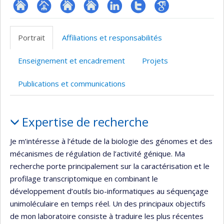
ResearchGate
Page
Site
Site
LinkedIn
Compte
Google
professionnelle
web
web
Twitter
Scholar
Portrait
Affiliations et responsabilités
(faculté,département,école)
de
de
l’unité
l’unité
Enseignement et encadrement
Projets
de
de
recherche
recherche
Publications et communications
Portrait
Expertise de recherche
Je m’intéresse à l’étude de la biologie des génomes et des
mécanismes de régulation de l’activité génique. Ma
recherche porte principalement sur la caractérisation et le
profilage transcriptomique en combinant le
développement d’outils bio-informatiques au séquençage
unimoléculaire en temps réel. Un des principaux objectifs
de mon laboratoire consiste à traduire les plus récentes