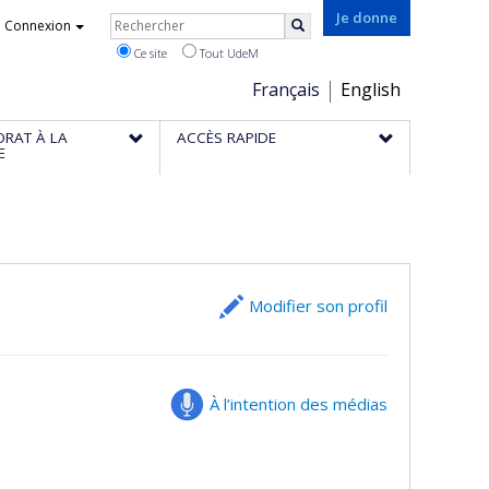
Rechercher
Je donne
Connexion
Rechercher
Ce site
Tout UdeM
Choix
Français
English
de
ORAT À LA
ACCÈS RAPIDE
la
E
langue
Modifier son profil
À l’intention des médias