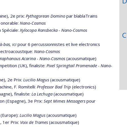
D
ine), 2e prix:
Pythagorean Domino
par blablaTrains
 Honorable:
Nano-Cosmos
 Spéciale:
Xylocopa Ransbecka - Nano-Cosmos
C
à-bas, ici
pour 6 percussionnistes et live electronics
́lectroacoustique:
Nano-Cosmos
iaphanous Acarina - Nano-Cosmos
(acousmatique)
etition (UK), finaliste:
Pixel Springtail Promenade - Nano-
e), 2e Prix:
Lucilio Magus
(acousmatique)
chine, F. Romitelli:
Professor Bad Trip
(electronics)
agne), finaliste:
La Lechuga
(acousmatique)
ion (Espagne), 3e Prix:
Sept Mimes Messagers
pour
 (Europe):
Lucilio Magus
(acousmatique)
, 1er Prix:
Voix de Trames
(acousmatique)