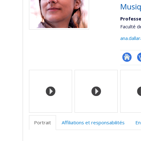
Musiq
Professe
Faculté 
ana.dalla
Researc
W
Médias
Portrait
Affiliations et responsabilités
En
Portrait