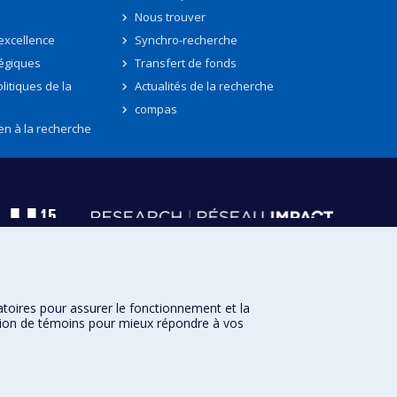
Nous trouver
'excellence
Synchro-recherche
tégiques
Transfert de fonds
litiques de la
Actualités de la recherche
compas
en à la recherche
atoires pour assurer le fonctionnement et la
sation de témoins pour mieux répondre à vos