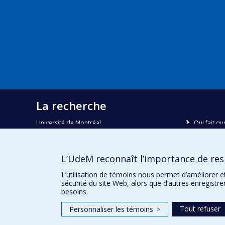
La recherche
Université de Montréal
Qui fait qu
C.P. 6128, succursale Centre-ville
Nous trou
Montréal, Québec, Canada
H3C 3J7
Plan du sit
L’UdeM reconnaît l’importance de resp
Accessibili
Courriel:
recherche@umontreal.ca
L’utilisation de témoins nous permet d’améliorer e
sécurité du site Web, alors que d’autres enregistr
besoins.
Tout refuser
Personnaliser les témoins
>