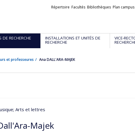
Liens
Répertoire
Facultés
Bibliothèques
Plan campus
externes
S DE RECHERCHE
INSTALLATIONS ET UNITÉS DE
VICE-RECT
RECHERCHE
RECHERCH
urs et professeures
Ana DALL'ARA-MAJEK
usique
; Arts et lettres
Dall'Ara-Majek