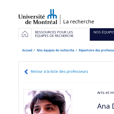
Passer
au
contenu
/
La recherche
Navigation
ACCUEIL
RESSOURCES POUR LES
NOS ÉQUIPE
principale
ÉQUIPES DE RECHERCHE
Accueil
Nos équipes de recherche
Répertoire des professe
Retour à la liste des professeurs
Arts et m
Ana 