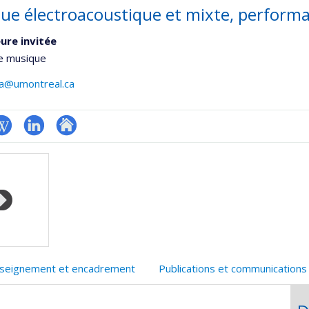
ue électroacoustique et mixte, performan
ure invitée
de musique
ra@umontreal.ca
hGate
iki
LinkedIn
Autre
site
web
seignement et encadrement
Publications et communications