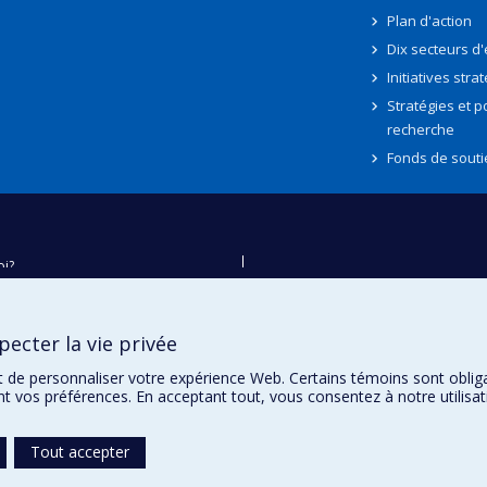
Plan d'action
Dix secteurs d
Initiatives stra
Stratégies et po
recherche
Fonds de souti
oi?
ver
e
ecter la vie privée
té
t de personnaliser votre expérience Web. Certains témoins sont oblig
ent vos préférences. En acceptant tout, vous consentez à notre utili
Tout accepter