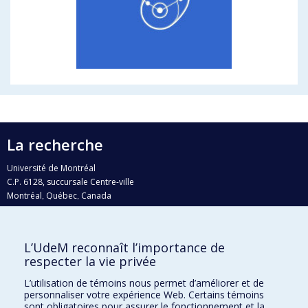
La recherche
Université de Montréal
C.P. 6128, succursale Centre-ville
Montréal, Québec, Canada
H3C 3J7
Courriel:
recherche@umontreal.ca
L’UdeM reconnaît l’importance de
Qui fait quoi?
respecter la vie privée
Nous trouver
L’utilisation de témoins nous permet d’améliorer et de
personnaliser votre expérience Web. Certains témoins
Plan du site
sont obligatoires pour assurer le fonctionnement et la