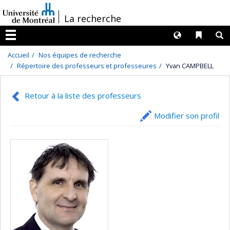
Passer
/
La recherche
au
contenu
Langues
Liens 
R
Menu
Accueil
Nos équipes de recherche
Répertoire des professeurs et professeures
Yvan CAMPBELL
Retour à la liste des professeurs
Modifier son profil