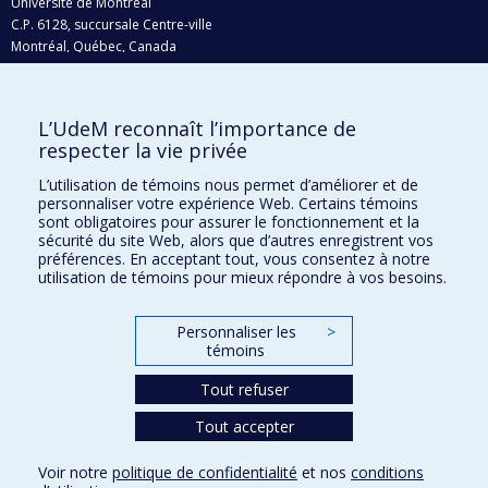
Université de Montréal
C.P. 6128, succursale Centre-ville
Montréal, Québec, Canada
H3C 3J7
Courriel:
recherche@umontreal.ca
L’UdeM reconnaît l’importance de
Qui fait quoi?
respecter la vie privée
Nous trouver
L’utilisation de témoins nous permet d’améliorer et de
personnaliser votre expérience Web. Certains témoins
Plan du site
sont obligatoires pour assurer le fonctionnement et la
sécurité du site Web, alors que d’autres enregistrent vos
Accessibilité
préférences. En acceptant tout, vous consentez à notre
utilisation de témoins pour mieux répondre à vos besoins.
Personnaliser les
>
témoins
Tout refuser
Tout accepter
Confidentialité
Voir notre
politique de confidentialité
et nos
conditions
Conditions d’utilisation