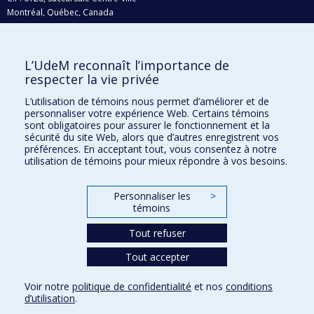
Montréal, Québec, Canada
H3C 3J7
Courriel:
recherche@umontreal.ca
L’UdeM reconnaît l’importance de
Qui fait quoi?
respecter la vie privée
Nous trouver
L’utilisation de témoins nous permet d’améliorer et de
personnaliser votre expérience Web. Certains témoins
Plan du site
sont obligatoires pour assurer le fonctionnement et la
sécurité du site Web, alors que d’autres enregistrent vos
Accessibilité
préférences. En acceptant tout, vous consentez à notre
utilisation de témoins pour mieux répondre à vos besoins.
Personnaliser les
>
témoins
Tout refuser
Tout accepter
Confidentialité
Voir notre
politique de confidentialité
et nos
conditions
Conditions d’utilisation
d’utilisation
.
Paramètres des témoins