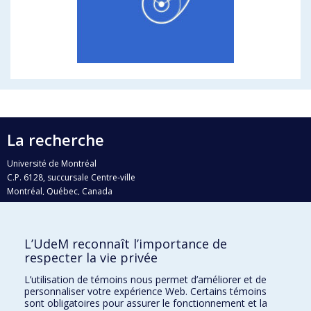
La recherche
Université de Montréal
C.P. 6128, succursale Centre-ville
Montréal, Québec, Canada
H3C 3J7
Courriel:
recherche@umontreal.ca
L’UdeM reconnaît l’importance de
Qui fait quoi?
respecter la vie privée
Nous trouver
L’utilisation de témoins nous permet d’améliorer et de
personnaliser votre expérience Web. Certains témoins
Plan du site
sont obligatoires pour assurer le fonctionnement et la