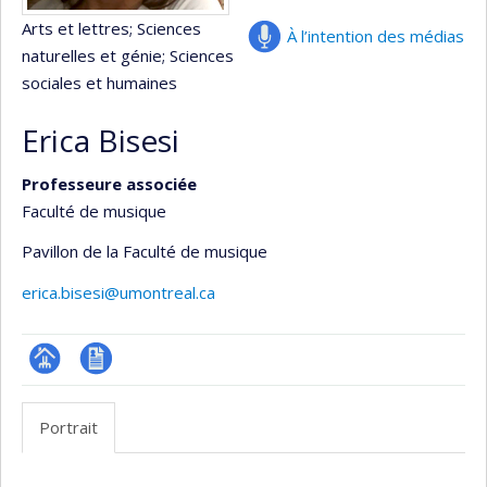
Arts et lettres
; Sciences
À l’intention des médias
naturelles et génie
; Sciences
sociales et humaines
Erica Bisesi
Professeure associée
Faculté de musique
Pavillon de la Faculté de musique
erica.bisesi@umontreal.ca
Page
CV
professionnelle
en
Portrait
(faculté,département,école)
anglais
Portrait