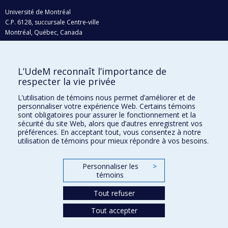
Université de Montréal
C.P. 6128, succursale Centre-ville
Montréal, Québec, Canada
H3C 3J7
Courriel:
recherche@umontreal.ca
L’UdeM reconnaît l’importance de
Qui fait quoi?
respecter la vie privée
Nous trouver
L’utilisation de témoins nous permet d’améliorer et de
personnaliser votre expérience Web. Certains témoins
Plan du site
sont obligatoires pour assurer le fonctionnement et la
sécurité du site Web, alors que d’autres enregistrent vos
Accessibilité
préférences. En acceptant tout, vous consentez à notre
utilisation de témoins pour mieux répondre à vos besoins.
Personnaliser les
>
témoins
Tout refuser
Tout accepter
Confidentialité