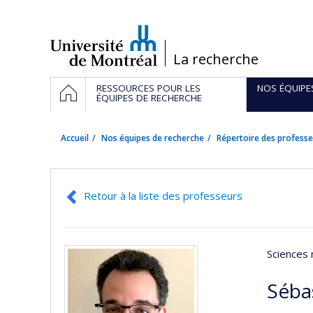
Passer
au
contenu
/
La recherche
Navigation
ACCUEIL
RESSOURCES POUR LES
NOS ÉQUIPE
principale
ÉQUIPES DE RECHERCHE
Accueil
Nos équipes de recherche
Répertoire des professe
Retour à la liste des professeurs
Sciences 
Séba