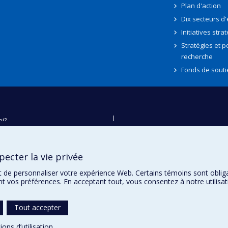
Plan d'action
Dix secteurs d
Initiatives stra
Stratégies et po
recherche
Fonds de souti
oi?
ver
e
ecter la vie privée
té
t de personnaliser votre expérience Web. Certains témoins sont oblig
ent vos préférences. En acceptant tout, vous consentez à notre utili
Tout accepter
ions d’utilisation
.