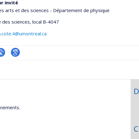
r invité
es arts et des sciences - Département de physique
 des sciences
, local B-4047
n.cote.4@umontreal.ca
hGate
age
Google
rofessionnelle
Scholar
faculté,département,école)
D
nnements.
C