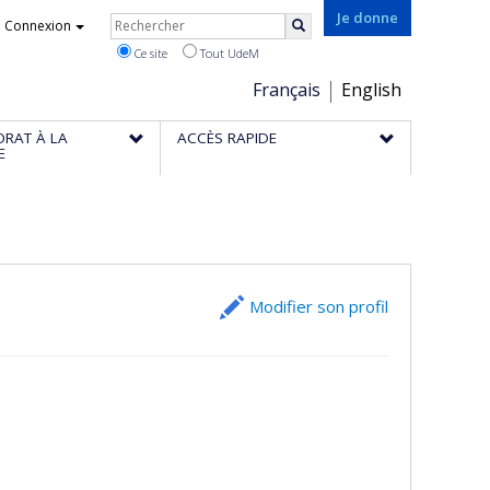
Rechercher
Je donne
Connexion
Rechercher
Ce site
Tout UdeM
Choix
Français
English
de
ORAT À LA
ACCÈS RAPIDE
la
E
langue
Modifier son profil