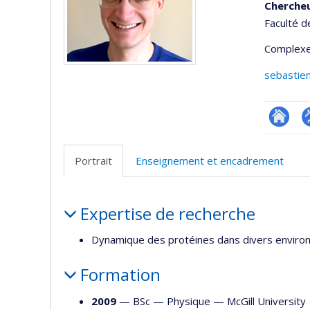
Chercheu
Faculté d
Complexe
sebastie
Researc
P
p
Portrait
Enseignement et encadrement
(
Portrait
Expertise de recherche
Dynamique des protéines dans divers enviro
Formation
2009
— BSc —
Physique
—
McGill University