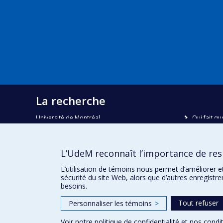
La recherche
Université de Montréal
Qui fait qu
C.P. 6128, succursale Centre-ville
Nous trou
Montréal, Québec, Canada
H3C 3J7
Plan du sit
L’UdeM reconnaît l’importance de resp
Accessibili
Courriel:
recherche@umontreal.ca
L’utilisation de témoins nous permet d’améliorer e
sécurité du site Web, alors que d’autres enregistr
besoins.
Tout refuser
Personnaliser les témoins
>
Voir notre
politique de confidentialité
et nos
condit