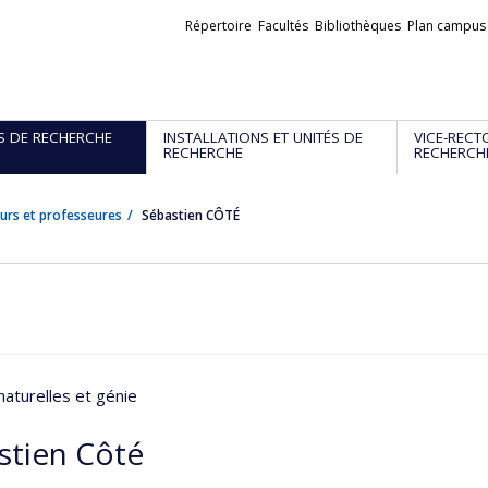
Liens
Répertoire
Facultés
Bibliothèques
Plan campus
externes
S DE RECHERCHE
INSTALLATIONS ET UNITÉS DE
VICE-RECT
RECHERCHE
RECHERCH
urs et professeures
Sébastien CÔTÉ
naturelles et génie
stien Côté