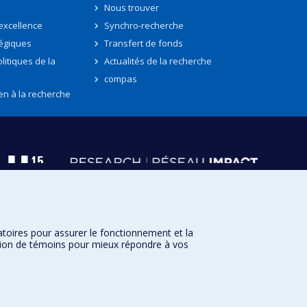
Nous trouver
'excellence
Synchro-recherche
tégiques
Transfert de fonds
litiques de la
Actualités de la recherche
compas
en à la recherche
atoires pour assurer le fonctionnement et la
sation de témoins pour mieux répondre à vos