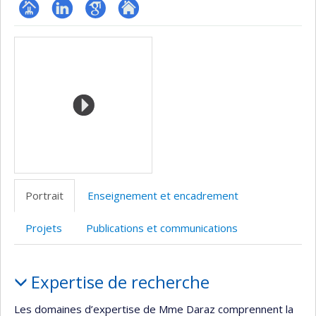
Page
LinkedIn
Google
Autre
Médias
professionnelle
Scholar
site
(faculté,département,école)
web
Portrait
Enseignement et encadrement
Projets
Publications et communications
Portrait
Expertise de recherche
Les domaines d’expertise de Mme Daraz comprennent la