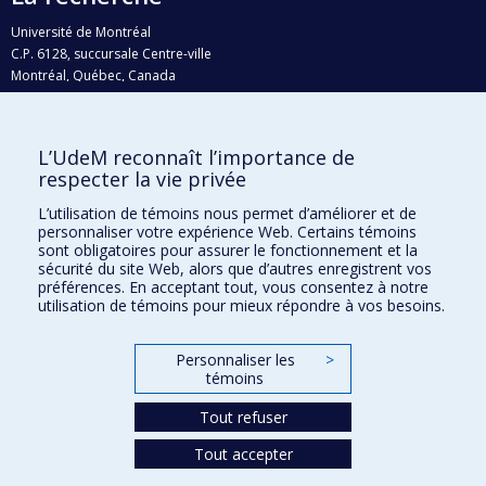
Université de Montréal
C.P. 6128, succursale Centre-ville
Montréal, Québec, Canada
H3C 3J7
Courriel:
recherche@umontreal.ca
L’UdeM reconnaît l’importance de
respecter la vie privée
Qui fait quoi?
Nous trouver
L’utilisation de témoins nous permet d’améliorer et de
personnaliser votre expérience Web. Certains témoins
Plan du site
sont obligatoires pour assurer le fonctionnement et la
sécurité du site Web, alors que d’autres enregistrent vos
Accessibilité
préférences. En acceptant tout, vous consentez à notre
utilisation de témoins pour mieux répondre à vos besoins.
Personnaliser les
>
témoins
Tout refuser
Tout accepter