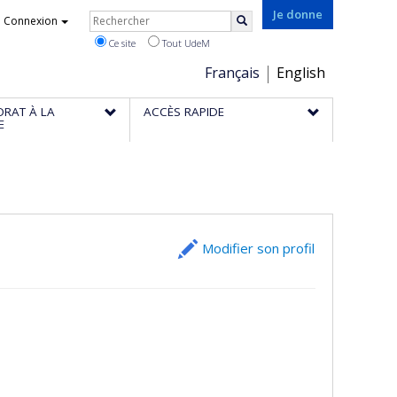
Rechercher
Je donne
Connexion
Rechercher
Ce site
Tout UdeM
Choix
Français
English
de
ORAT À LA
ACCÈS RAPIDE
la
E
langue
Modifier son profil