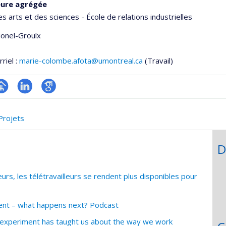
eure agrégée
es arts et des sciences - École de relations industrielles
Lionel-Groulx
riel :
marie-colombe.afota@umontreal.ca
(Travail)
hGate
age
LinkedIn
Google
rofessionnelle
Scholar
Projets
faculté,département,école)
D
s, les télétravailleurs se rendent plus disponibles pour
nt – what happens next? Podcast
experiment has taught us about the way we work