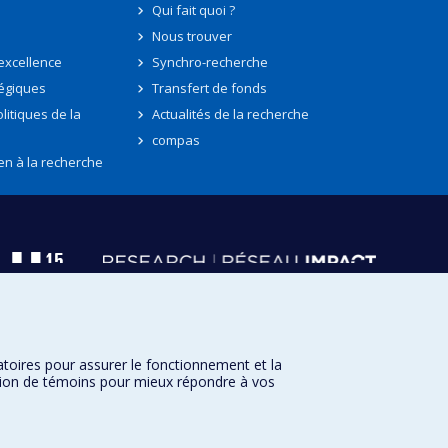
Qui fait quoi ?
Nous trouver
'excellence
Synchro-recherche
tégiques
Transfert de fonds
litiques de la
Actualités de la recherche
compas
en à la recherche
atoires pour assurer le fonctionnement et la
sation de témoins pour mieux répondre à vos