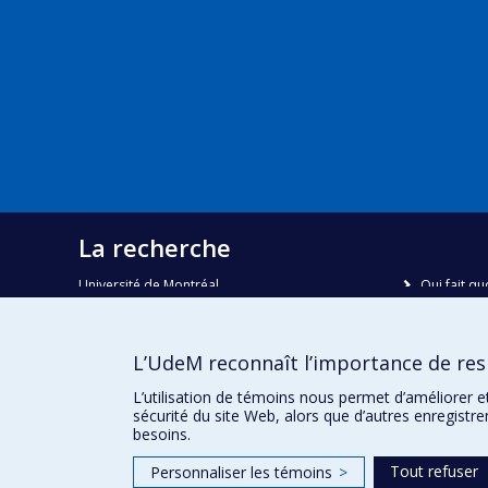
La recherche
Université de Montréal
Qui fait qu
C.P. 6128, succursale Centre-ville
Nous trou
Montréal, Québec, Canada
H3C 3J7
Plan du sit
L’UdeM reconnaît l’importance de resp
Accessibili
Courriel:
recherche@umontreal.ca
L’utilisation de témoins nous permet d’améliorer e
sécurité du site Web, alors que d’autres enregistr
besoins.
Tout refuser
Personnaliser les témoins
>