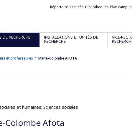
Liens
Répertoire
Facultés
Bibliothèques
Plan campus
externes
S DE RECHERCHE
INSTALLATIONS ET UNITÉS DE
VICE-RECT
RECHERCHE
RECHERCH
urs et professeures
Marie-Colombe AFOTA
sociales et humaines
; Sciences sociales
e-Colombe Afota