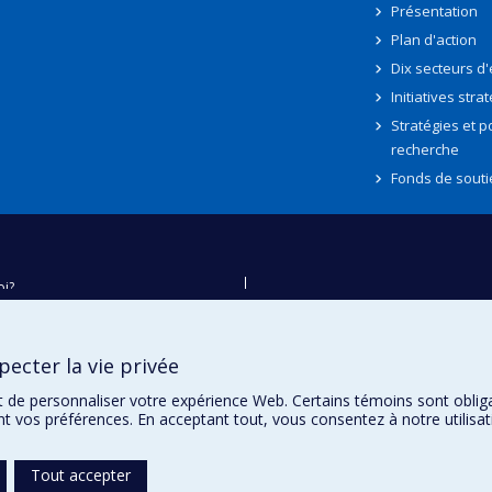
Présentation
Plan d'action
Dix secteurs d
Initiatives stra
Stratégies et po
recherche
Fonds de souti
oi?
ver
e
ecter la vie privée
té
t de personnaliser votre expérience Web. Certains témoins sont oblig
ent vos préférences. En acceptant tout, vous consentez à notre utili
Tout accepter