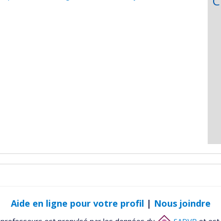
C
Aide en ligne pour votre profil
|
Nous joindre
 professeurs est propulsé par les données du
SADVR
et est