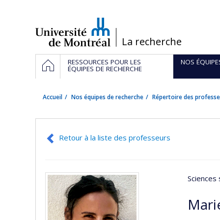
Passer
au
contenu
/
La recherche
Navigation
ACCUEIL
RESSOURCES POUR LES
NOS ÉQUIPE
principale
ÉQUIPES DE RECHERCHE
Accueil
Nos équipes de recherche
Répertoire des professe
Retour à la liste des professeurs
Sciences 
Mari