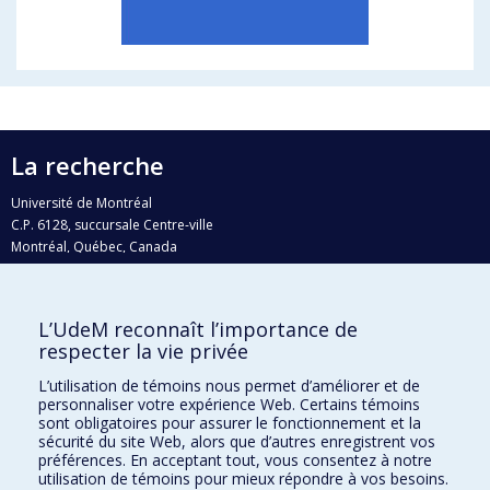
La recherche
Université de Montréal
C.P. 6128, succursale Centre-ville
Montréal, Québec, Canada
H3C 3J7
Courriel:
recherche@umontreal.ca
L’UdeM reconnaît l’importance de
Qui fait quoi?
respecter la vie privée
Nous trouver
L’utilisation de témoins nous permet d’améliorer et de
personnaliser votre expérience Web. Certains témoins
Plan du site
sont obligatoires pour assurer le fonctionnement et la
sécurité du site Web, alors que d’autres enregistrent vos
Accessibilité
préférences. En acceptant tout, vous consentez à notre
utilisation de témoins pour mieux répondre à vos besoins.