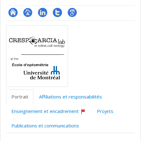
ResearchGate
Page
LinkedIn
Compte
Google
Médias
professionnelle
Twitter
Scholar
(faculté,département,école)
Portrait
Affiliations et responsabilités
Enseignement et encadrement
Projets
Ce
professeur
Publications et communications
recrute