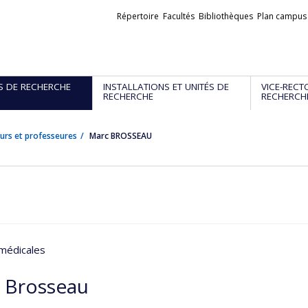
Liens
Répertoire
Facultés
Bibliothèques
Plan campus
externes
S DE RECHERCHE
INSTALLATIONS ET UNITÉS DE
VICE-RECT
RECHERCHE
RECHERCH
urs et professeures
Marc BROSSEAU
médicales
 Brosseau