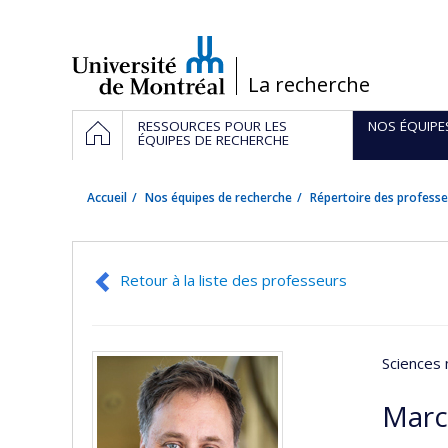
Passer
au
contenu
/
La recherche
Navigation
ACCUEIL
RESSOURCES POUR LES
NOS ÉQUIPE
principale
ÉQUIPES DE RECHERCHE
Accueil
Nos équipes de recherche
Répertoire des professe
Retour à la liste des professeurs
Sciences 
Marc