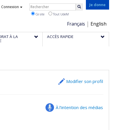
Rechercher
Je donne
Connexion
Rechercher
Ce site
Tout UdeM
Choix
Français
English
de
ORAT À LA
ACCÈS RAPIDE
la
E
langue
Modifier son profil
À l’intention des médias