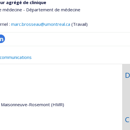
ur agrégé de clinique
de médecine - Département de médecine
riel :
marc.brosseau@umontreal.ca
(Travail)
inkedIn
onnelle
t communications
,département,école)
D
ital Maisonneuve-Rosemont (HMR)
C