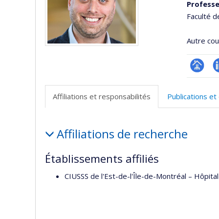
Professe
Faculté 
Autre cour
Page
L
professi
Affiliations et responsabilités
Publications e
(faculté
Affiliations
Affiliations de recherche
et
responsabilités
Établissements affiliés
CIUSSS de l'Est-de-l'Île-de-Montréal – Hôp