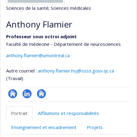
Sciences de la santé
; Sciences médicales
Anthony Flamier
Professeur sous octroi adjoint
Faculté de médecine - Département de neurosciences
anthony.flamier@umontreal.ca
Autre courriel :
anthony.flamier.hsj@ssss.gouv.qc.ca
(Travail)
Site
LinkedIn
Autre
web
site
Portrait
Affiliations et responsabilités
de
web
l’unité
Enseignement et encadrement
Projets
de