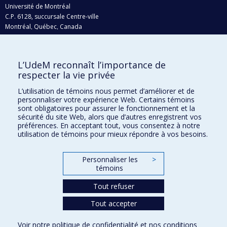
Université de Montréal
C.P. 6128, succursale Centre-ville
Montréal, Québec, Canada
H3C 3J7
Courriel:
recherche@umontreal.ca
L’UdeM reconnaît l’importance de
Qui fait quoi?
respecter la vie privée
Nous trouver
L’utilisation de témoins nous permet d’améliorer et de
personnaliser votre expérience Web. Certains témoins
Plan du site
sont obligatoires pour assurer le fonctionnement et la
sécurité du site Web, alors que d’autres enregistrent vos
Accessibilité
préférences. En acceptant tout, vous consentez à notre
utilisation de témoins pour mieux répondre à vos besoins.
Personnaliser les
>
témoins
Tout refuser
Tout accepter
Confidentialité
Voir notre
politique de confidentialité
et nos
conditions