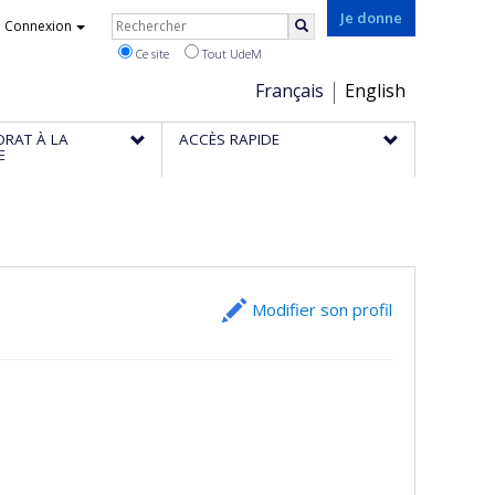
Rechercher
Je donne
Connexion
Rechercher
Ce site
Tout UdeM
Choix
Français
English
de
ORAT À LA
ACCÈS RAPIDE
la
E
langue
Modifier son profil