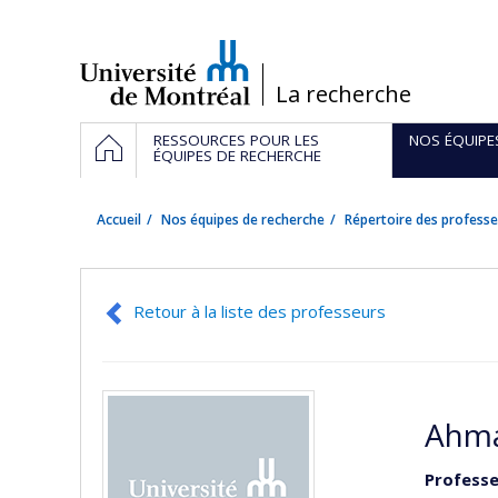
Passer
au
contenu
/
La recherche
Navigation
ACCUEIL
RESSOURCES POUR LES
NOS ÉQUIPE
principale
ÉQUIPES DE RECHERCHE
Accueil
Nos équipes de recherche
Répertoire des professe
Retour à la liste des professeurs
Ahma
Professe