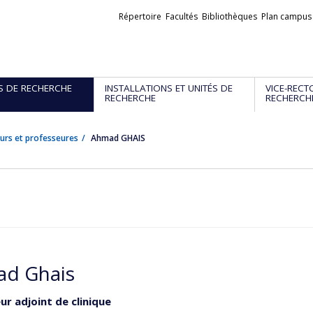
Liens
Répertoire
Facultés
Bibliothèques
Plan campus
externes
S DE RECHERCHE
INSTALLATIONS ET UNITÉS DE
VICE-RECT
RECHERCHE
RECHERCH
urs et professeures
Ahmad GHAIS
d Ghais
ur adjoint de clinique