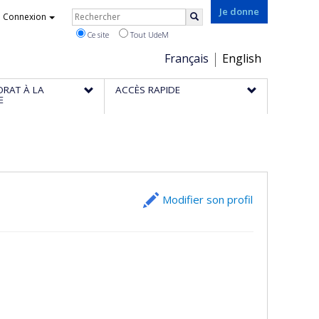
Rechercher
Je donne
Connexion
Rechercher
Ce site
Tout UdeM
Choix
Français
English
de
ORAT À LA
ACCÈS RAPIDE
la
E
langue
Modifier son profil