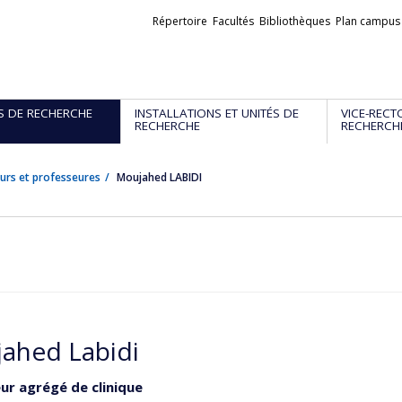
Liens
Répertoire
Facultés
Bibliothèques
Plan campus
externes
S DE RECHERCHE
INSTALLATIONS ET UNITÉS DE
VICE-RECT
RECHERCHE
RECHERCH
urs et professeures
Moujahed LABIDI
ahed Labidi
ur agrégé de clinique