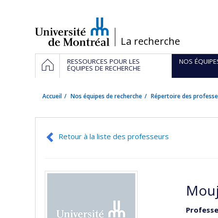
Passer
au
contenu
/
La recherche
Navigation
ACCUEIL
RESSOURCES POUR LES
NOS ÉQUIPE
principale
ÉQUIPES DE RECHERCHE
Accueil
Nos équipes de recherche
Répertoire des professe
Retour à la liste des professeurs
Mouj
Professe