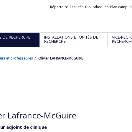
Liens
Répertoire
Facultés
Bibliothèques
Plan campus
externes
S DE RECHERCHE
INSTALLATIONS ET UNITÉS DE
VICE-RECT
RECHERCHE
RECHERCH
urs et professeures
Olivier LAFRANCE-MCGUIRE
ier Lafrance-McGuire
ur adjoint de clinique