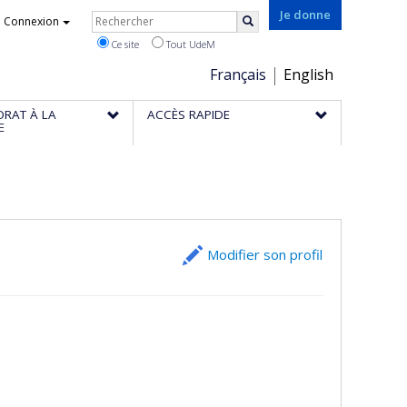
Rechercher
Je donne
Connexion
Rechercher
Ce site
Tout UdeM
Choix
Français
English
de
ORAT À LA
ACCÈS RAPIDE
la
E
langue
Modifier son profil