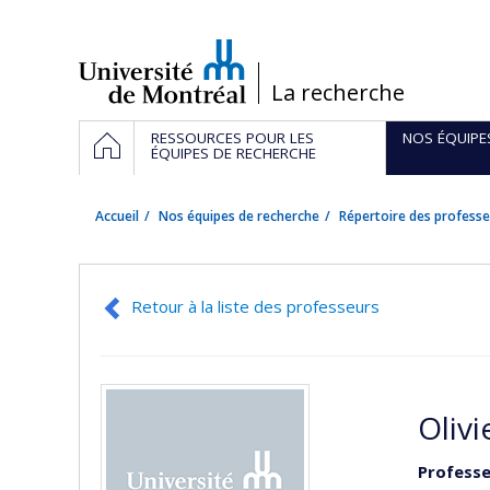
Passer
au
contenu
/
La recherche
Navigation
ACCUEIL
RESSOURCES POUR LES
NOS ÉQUIPE
principale
ÉQUIPES DE RECHERCHE
Accueil
Nos équipes de recherche
Répertoire des professe
Retour à la liste des professeurs
Oliv
Professe