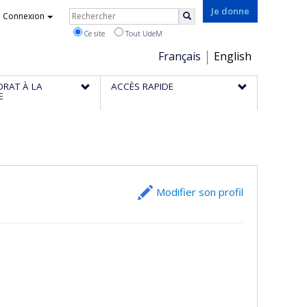
Rechercher
Je donne
Connexion
Rechercher
Ce site
Tout UdeM
Choix
Français
English
de
ORAT À LA
ACCÈS RAPIDE
la
E
langue
Modifier son profil