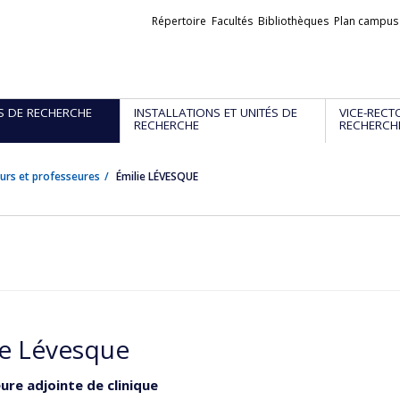
Liens
Répertoire
Facultés
Bibliothèques
Plan campus
externes
S DE RECHERCHE
INSTALLATIONS ET UNITÉS DE
VICE-RECT
RECHERCHE
RECHERCH
urs et professeures
Émilie LÉVESQUE
ie Lévesque
ure adjointe de clinique