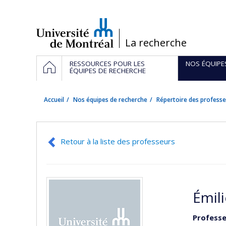
Passer
au
contenu
/
La recherche
Navigation
ACCUEIL
RESSOURCES POUR LES
NOS ÉQUIPE
principale
ÉQUIPES DE RECHERCHE
Accueil
Nos équipes de recherche
Répertoire des professe
Retour à la liste des professeurs
Émil
Professe