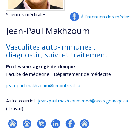
Sciences médicales
À l’intention des médias
Jean-Paul Makhzoum
Vasculites auto-immunes :
diagnostic, suivi et traitement
Professeur agrégé de clinique
Faculté de médecine - Département de médecine
jean-paul.makhzoum@umontreal.ca
Autre courriel :
jean-paul.makhzoum.med@ssss.gouv.qc.ca
(Travail)
ResearchGate
Page
PubMed
LinkedIn
Profil
Autre