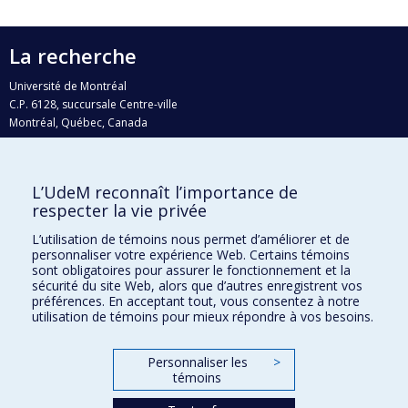
La recherche
Université de Montréal
C.P. 6128, succursale Centre-ville
Montréal, Québec, Canada
H3C 3J7
Courriel:
recherche@umontreal.ca
L’UdeM reconnaît l’importance de
Qui fait quoi?
respecter la vie privée
Nous trouver
L’utilisation de témoins nous permet d’améliorer et de
personnaliser votre expérience Web. Certains témoins
Plan du site
sont obligatoires pour assurer le fonctionnement et la
sécurité du site Web, alors que d’autres enregistrent vos
Accessibilité
préférences. En acceptant tout, vous consentez à notre
utilisation de témoins pour mieux répondre à vos besoins.
Personnaliser les
>
témoins