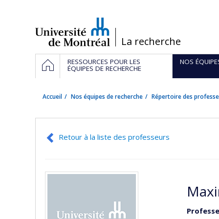
Passer
au
contenu
/
La recherche
Navigation
ACCUEIL
RESSOURCES POUR LES
NOS ÉQUIPE
principale
ÉQUIPES DE RECHERCHE
Accueil
Nos équipes de recherche
Répertoire des professe
Retour à la liste des professeurs
Maxi
Professe