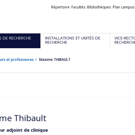
Liens
Répertoire
Facultés
Bibliothèques
Plan campus
externes
S DE RECHERCHE
INSTALLATIONS ET UNITÉS DE
VICE-RECT
RECHERCHE
RECHERCH
urs et professeures
Maxime THIBAULT
me Thibault
ur adjoint de clinique