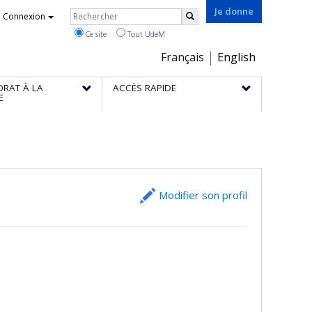
Rechercher
Je donne
Connexion
Rechercher
Ce site
Tout UdeM
Choix
Français
English
de
ORAT À LA
ACCÈS RAPIDE
la
E
langue
Modifier son profil