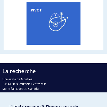
La recherche
Université de Montréal
C.P. 6128, succursale Centre-ville
Montréal, Québec, Canada
H3C 3J7
Courriel:
recherche@umontreal.ca
L’UdeM reconnaît l’importance de