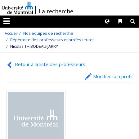
Passer
/
La recherche
au
contenu
Langues
Liens 
R
Menu
Accueil
Nos équipes de recherche
Répertoire des professeurs et professeures
Nicolas THIBODEAU-JARRY
Retour à la liste des professeurs
Modifier son profil