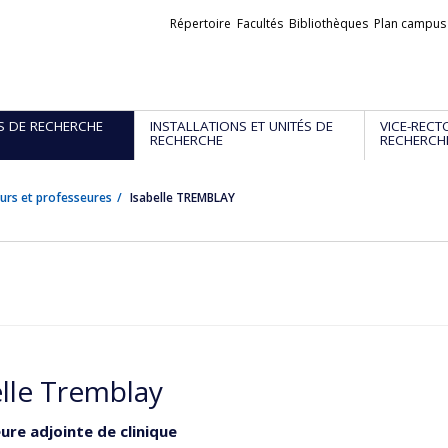
Liens
Répertoire
Facultés
Bibliothèques
Plan campus
externes
S DE RECHERCHE
INSTALLATIONS ET UNITÉS DE
VICE-RECT
RECHERCHE
RECHERCH
urs et professeures
Isabelle TREMBLAY
elle Tremblay
ure adjointe de clinique