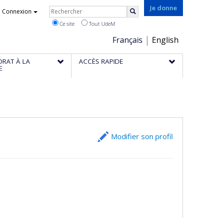
Rechercher
Je donne
Connexion
Rechercher
Ce site
Tout UdeM
Choix
Français
English
de
ORAT À LA
ACCÈS RAPIDE
la
E
langue
Modifier son profil