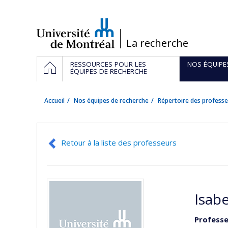
Passer
au
contenu
/
La recherche
Navigation
ACCUEIL
RESSOURCES POUR LES
NOS ÉQUIPE
principale
ÉQUIPES DE RECHERCHE
Accueil
Nos équipes de recherche
Répertoire des professe
Retour à la liste des professeurs
Isab
Professe