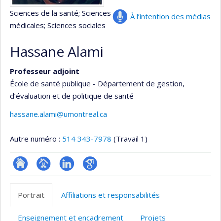
Sciences de la santé
; Sciences
À l’intention des médias
médicales
; Sciences sociales
Hassane Alami
Professeur adjoint
École de santé publique - Département de gestion,
d’évaluation et de politique de santé
hassane.alami@umontreal.ca
Autre numéro :
514 343-7978
(Travail 1)
ResearchGate
Page
LinkedIn
Google
professionnelle
Scholar
Portrait
Affiliations et responsabilités
(faculté,département,école)
Enseignement et encadrement
Projets