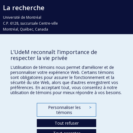
La recherche
Université de Montréal
C.P. 6128, succursale Centre-ville
Montréal, Québec, Canada
H3C 3J7
Courriel:
recherche@umontreal.ca
L’UdeM reconnaît l’importance de
Qui fait quoi?
respecter la vie privée
Nous trouver
L’utilisation de témoins nous permet d’améliorer et de
personnaliser votre expérience Web. Certains témoins
Plan du site
sont obligatoires pour assurer le fonctionnement et la
sécurité du site Web, alors que d’autres enregistrent vos
Accessibilité
préférences. En acceptant tout, vous consentez à notre
utilisation de témoins pour mieux répondre à vos besoins.
Personnaliser les
>
témoins
Tout refuser