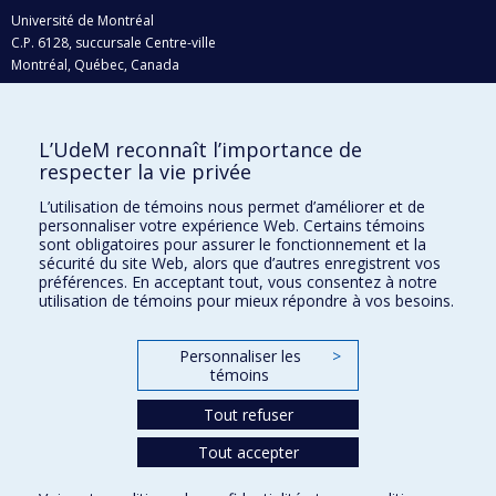
Université de Montréal
C.P. 6128, succursale Centre-ville
Montréal, Québec, Canada
H3C 3J7
Courriel:
recherche@umontreal.ca
L’UdeM reconnaît l’importance de
Qui fait quoi?
respecter la vie privée
Nous trouver
L’utilisation de témoins nous permet d’améliorer et de
personnaliser votre expérience Web. Certains témoins
Plan du site
sont obligatoires pour assurer le fonctionnement et la
sécurité du site Web, alors que d’autres enregistrent vos
Accessibilité
préférences. En acceptant tout, vous consentez à notre
utilisation de témoins pour mieux répondre à vos besoins.
Personnaliser les
>
témoins
Tout refuser
Tout accepter
Confidentialité