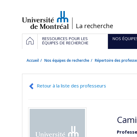
Passer
au
contenu
/
La recherche
Navigation
ACCUEIL
RESSOURCES POUR LES
NOS ÉQUIPE
principale
ÉQUIPES DE RECHERCHE
Accueil
Nos équipes de recherche
Répertoire des professe
Retour à la liste des professeurs
Cami
Professe