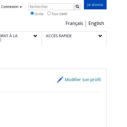
Rechercher
Je donne
Connexion
Rechercher
Ce site
Tout UdeM
Choix
Français
English
de
ORAT À LA
ACCÈS RAPIDE
la
E
langue
Modifier son profil