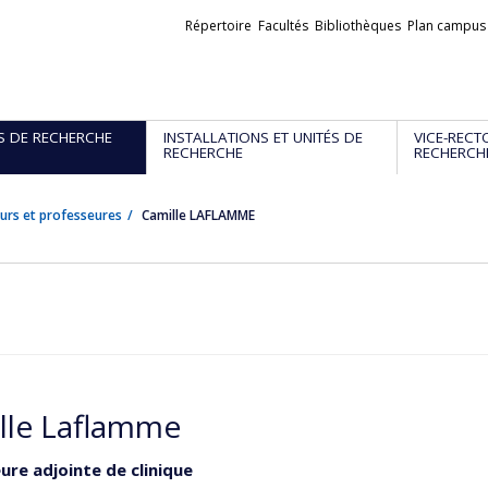
Liens
Répertoire
Facultés
Bibliothèques
Plan campus
externes
S DE RECHERCHE
INSTALLATIONS ET UNITÉS DE
VICE-RECT
RECHERCHE
RECHERCH
urs et professeures
Camille LAFLAMME
lle Laflamme
ure adjointe de clinique