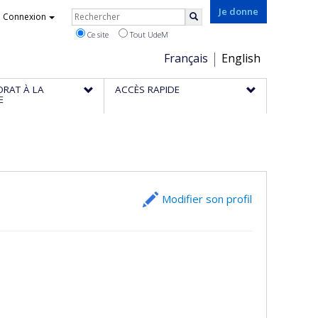
Rechercher
Je donne
Connexion
Rechercher
Ce site
Tout UdeM
Choix
Français
English
de
ORAT À LA
ACCÈS RAPIDE
la
E
langue
Modifier son profil