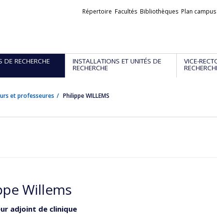
Liens
Répertoire
Facultés
Bibliothèques
Plan campus
externes
S DE RECHERCHE
INSTALLATIONS ET UNITÉS DE
VICE-RECT
RECHERCHE
RECHERCH
urs et professeures
Philippe WILLEMS
ippe Willems
ur adjoint de clinique