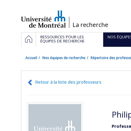
Passer
au
contenu
/
La recherche
Navigation
ACCUEIL
RESSOURCES POUR LES
NOS ÉQUIPE
principale
ÉQUIPES DE RECHERCHE
Accueil
Nos équipes de recherche
Répertoire des professe
Retour à la liste des professeurs
Phil
Professe