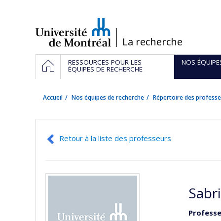
Passer
au
contenu
/
La recherche
Navigation
ACCUEIL
RESSOURCES POUR LES
NOS ÉQUIPE
principale
ÉQUIPES DE RECHERCHE
Accueil
Nos équipes de recherche
Répertoire des professe
Retour à la liste des professeurs
Sabr
Professe