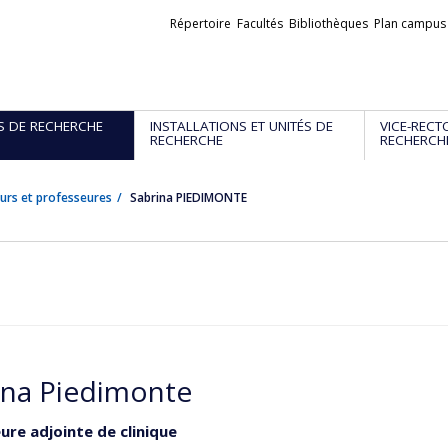
Liens
Répertoire
Facultés
Bibliothèques
Plan campus
externes
S DE RECHERCHE
INSTALLATIONS ET UNITÉS DE
VICE-RECT
RECHERCHE
RECHERCH
urs et professeures
Sabrina PIEDIMONTE
ina Piedimonte
ure adjointe de clinique