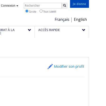
Rechercher
Je donne
Connexion
Rechercher
Ce site
Tout UdeM
Choix
Français
English
de
ORAT À LA
ACCÈS RAPIDE
la
E
langue
Modifier son profil