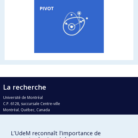
La recherche
Université de Montréal
C.P. 6128, succursale Centre-ville
Montréal, Québec, Canada
H3C 3J7
Courriel:
recherche@umontreal.ca
L’UdeM reconnaît l’importance de