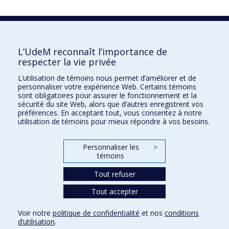
La recherche
L’UdeM reconnaît l’importance de
Université de Montréal
respecter la vie privée
C.P. 6128, succursale Centre-ville
Montréal, Québec, Canada
L’utilisation de témoins nous permet d’améliorer et de
H3C 3J7
personnaliser votre expérience Web. Certains témoins
sont obligatoires pour assurer le fonctionnement et la
sécurité du site Web, alors que d’autres enregistrent vos
Courriel:
recherche@umontreal.ca
préférences. En acceptant tout, vous consentez à notre
Qui fait quoi?
utilisation de témoins pour mieux répondre à vos besoins.
Nous trouver
Personnaliser les
>
Plan du site
témoins
Accessibilité
Tout refuser
Tout accepter
Voir notre
politique de confidentialité
et nos
conditions
d’utilisation
.