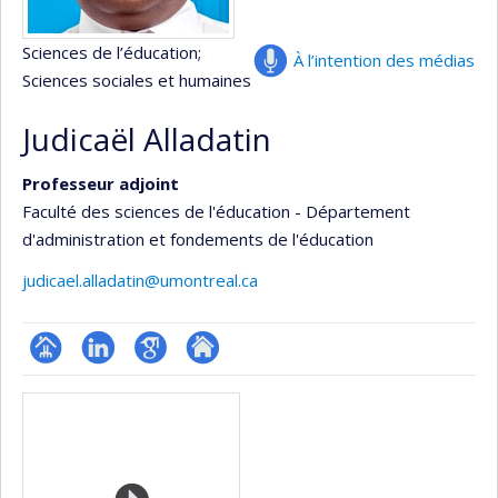
Sciences de l’éducation
;
À l’intention des médias
Sciences sociales et humaines
Judicaël Alladatin
Professeur adjoint
Faculté des sciences de l'éducation - Département
d'administration et fondements de l'éducation
judicael.alladatin@umontreal.ca
Page
LinkedIn
Google
Autre
Médias
professionnelle
Scholar
site
(faculté,département,école)
web