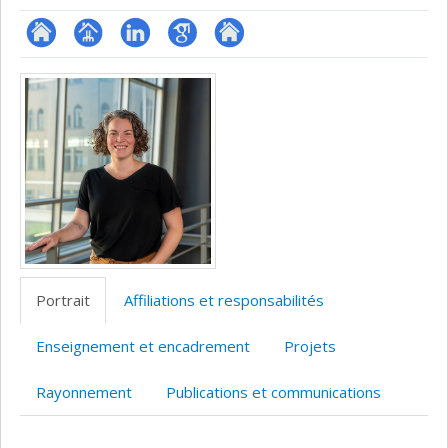
ResearchGate
Page
LinkedIn
Google
Autre
Médias
professionnelle
Scholar
site
(faculté,département,école)
web
Portrait
Affiliations et responsabilités
Enseignement et encadrement
Projets
Rayonnement
Publications et communications
Portrait