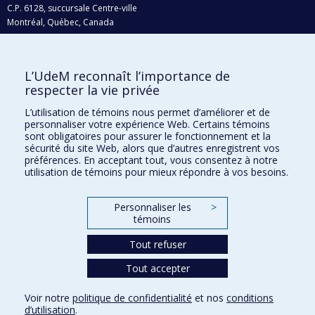
C.P. 6128, succursale Centre-ville
Montréal, Québec, Canada
H3C 3J7
Courriel:
recherche@umontreal.ca
L’UdeM reconnaît l’importance de
Qui fait quoi?
respecter la vie privée
Nous trouver
L’utilisation de témoins nous permet d’améliorer et de
personnaliser votre expérience Web. Certains témoins
Plan du site
sont obligatoires pour assurer le fonctionnement et la
sécurité du site Web, alors que d’autres enregistrent vos
Accessibilité
préférences. En acceptant tout, vous consentez à notre
utilisation de témoins pour mieux répondre à vos besoins.
Personnaliser les
>
témoins
Tout refuser
Tout accepter
Confidentialité
Voir notre
politique de confidentialité
et nos
conditions
Conditions d’utilisation
d’utilisation
.