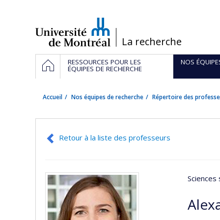
Passer
au
contenu
/
La recherche
Navigation
ACCUEIL
RESSOURCES POUR LES
NOS ÉQUIPE
principale
ÉQUIPES DE RECHERCHE
Accueil
Nos équipes de recherche
Répertoire des professe
Retour à la liste des professeurs
Sciences 
Alex