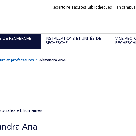
Liens
Répertoire
Facultés
Bibliothèques
Plan campus
externes
S DE RECHERCHE
INSTALLATIONS ET UNITÉS DE
VICE-RECT
RECHERCHE
RECHERCH
urs et professeures
Alexandra ANA
sociales et humaines
andra Ana