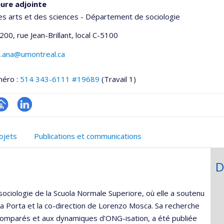
ure adjointe
es arts et des sciences - Département de sociologie
200, rue Jean-Brillant
, local C-5100
a.ana@umontreal.ca
méro :
514 343-6111 #19689
(Travail 1)
hGate
age
LinkedIn
rofessionnelle
ojets
Publications et communications
faculté,département,école)
D
sociologie de la Scuola Normale Superiore, où elle a soutenu
la Porta et la co-direction de Lorenzo Mosca. Sa recherche
omparés et aux dynamiques d’ONG-isation, a été publiée