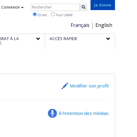
Rechercher
Je donne
Connexion
Rechercher
Ce site
Tout UdeM
Choix
Français
English
de
ORAT À LA
ACCÈS RAPIDE
la
E
langue
Modifier son profil
À l’intention des médias