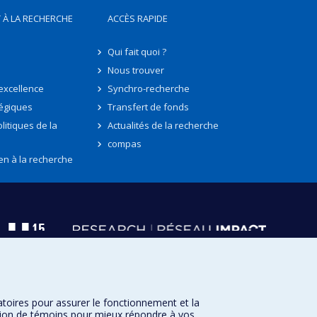
 À LA RECHERCHE
ACCÈS RAPIDE
Qui fait quoi ?
Nous trouver
'excellence
Synchro-recherche
tégiques
Transfert de fonds
litiques de la
Actualités de la recherche
compas
en à la recherche
atoires pour assurer le fonctionnement et la
sation de témoins pour mieux répondre à vos