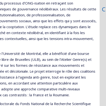
 du processus d’ONG-isation en retraçant son
C
niques de gouvernance néolibéraux. Les résultats de cette
utionnalisation, de professionnalisation, de
ouvements sociaux, ainsi que les effets qui y sont associés,
ore la cooptation. L’étude replace ces dynamiques dans le
hé en contexte néolibéral, en identifiant à la fois les
es contextuelles, ainsi que les tensions intra-mouvement,
l’Université de Montréal, elle a bénéficié d’une bourse
libre de Bruxelles (ULB), au sein de l’Atelier Genre(s) et
ntré sur les formes de résistance aux mouvements et
 et décoloniale. Le projet interroge le rôle des coalitions
ésistance à l’agenda anti-genre, tout en explorant les
ions, en accordant une attention particulière aux
 y adopte une approche comparative multi-niveaux
ux cas contrastés : la France et la Roumanie.
ctorale du Fonds National de la Recherche Scientifique