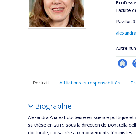
Professe
Faculté d
Pavillon 3
alexandr
Autre nu
Researc
P
p
Portrait
Affiliations et responsabilités
Pr
(
Portrait
Biographie
Alexandra Ana est docteure en science politique et 
sa thèse en 2019 sous la direction de Donatella del
doctorale, consacrée aux mouvements féministes c